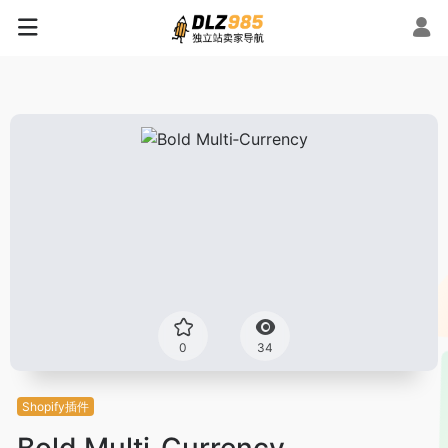
0
34
Shopify插件
Bold Multi‑Currency