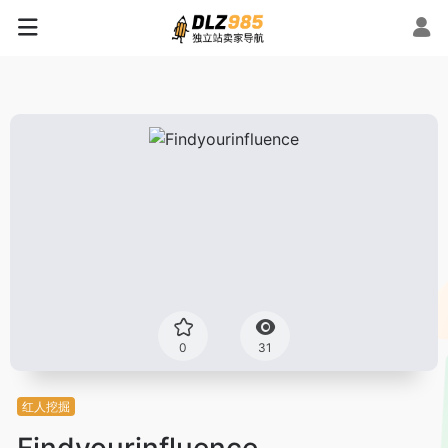
0
31
红人挖掘
Findyourinfluence